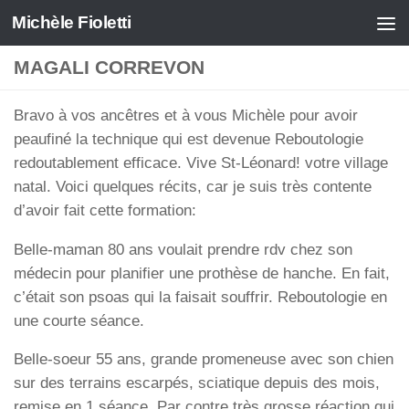
Michèle Fioletti
Skip to content
MAGALI CORREVON
Bravo à vos ancêtres et à vous Michèle pour avoir
peaufiné la technique qui est devenue Reboutologie
redoutablement efficace. Vive St-Léonard! votre village
natal. Voici quelques récits, car je suis très contente
d’avoir fait cette formation:
Belle-maman 80 ans voulait prendre rdv chez son
médecin pour planifier une prothèse de hanche. En fait,
c’était son psoas qui la faisait souffrir. Reboutologie en
une courte séance.
Belle-soeur 55 ans, grande promeneuse avec son chien
sur des terrains escarpés, sciatique depuis des mois,
remise en 1 séance. Par contre très grosse réaction qui